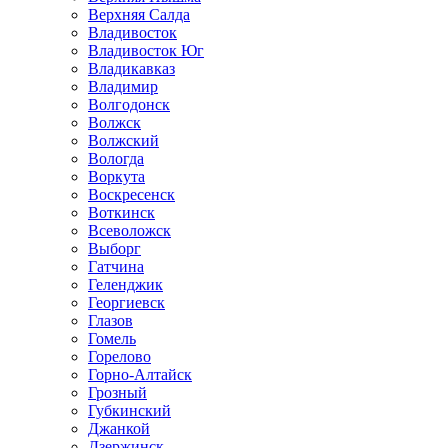
Верхняя Салда
Владивосток
Владивосток Юг
Владикавказ
Владимир
Волгодонск
Волжск
Волжский
Вологда
Воркута
Воскресенск
Воткинск
Всеволожск
Выборг
Гатчина
Геленджик
Георгиевск
Глазов
Гомель
Горелово
Горно-Алтайск
Грозный
Губкинский
Джанкой
Дзержинск