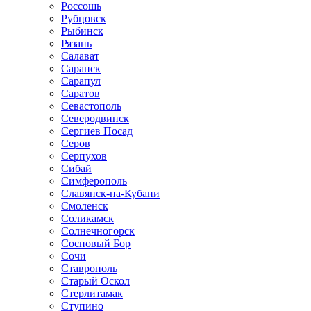
Россошь
Рубцовск
Рыбинск
Рязань
Салават
Саранск
Сарапул
Саратов
Севастополь
Северодвинск
Сергиев Посад
Серов
Серпухов
Сибай
Симферополь
Славянск-на-Кубани
Смоленск
Соликамск
Солнечногорск
Сосновый Бор
Сочи
Ставрополь
Старый Оскол
Стерлитамак
Ступино