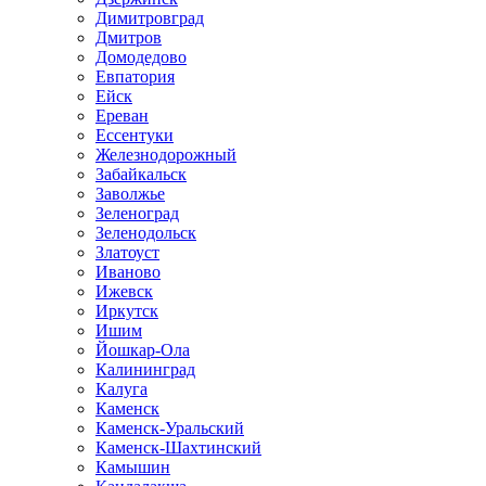
Димитровград
Дмитров
Домодедово
Евпатория
Ейск
Ереван
Ессентуки
Железнодорожный
Забайкальск
Заволжье
Зеленоград
Зеленодольск
Златоуст
Иваново
Ижевск
Иркутск
Ишим
Йошкар-Ола
Калининград
Калуга
Каменск
Каменск-Уральский
Каменск-Шахтинский
Камышин