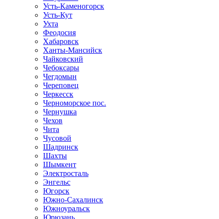
Усть-Каменогорск
Усть-Кут
Ухта
Феодосия
Хабаровск
Ханты-Мансийск
Чайковский
Чебоксары
Чегдомын
Череповец
Черкесск
Черноморское пос.
Чернушка
Чехов
Чита
Чусовой
Шадринск
Шахты
Шымкент
Электросталь
Энгельс
Югорск
Южно-Сахалинск
Южноуральск
Юрюзань