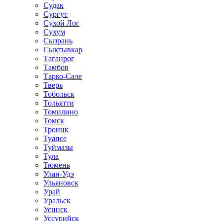
Судак
Сургут
Сухой Лог
Сухум
Сызрань
Сыктывкар
Таганрог
Тамбов
Тарко-Сале
Тверь
Тобольск
Тольятти
Томилино
Томск
Троицк
Туапсе
Туймазы
Тула
Тюмень
Улан-Удэ
Ульяновск
Урай
Уральск
Усинск
Уссурийск