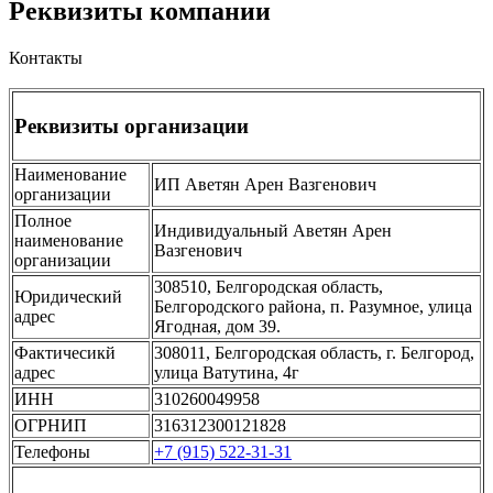
Реквизиты компании
Контакты
Реквизиты организации
Наименование
ИП Аветян Арен Вазгенович
организации
Полное
Индивидуальный Аветян Арен
наименование
Вазгенович
организации
308510, Белгородская область,
Юридический
Белгородского района, п. Разумное, улица
адрес
Ягодная, дом 39.
Фактичесикй
308011, Белгородская область, г. Белгород,
адрес
улица Ватутина, 4г
ИНН
310260049958
ОГРНИП
316312300121828
Телефоны
+7 (915) 522-31-31