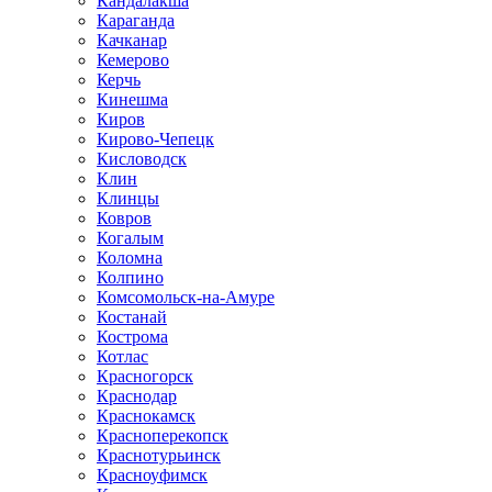
Кандалакша
Караганда
Качканар
Кемерово
Керчь
Кинешма
Киров
Кирово-Чепецк
Кисловодск
Клин
Клинцы
Ковров
Когалым
Коломна
Колпино
Комсомольск-на-Амуре
Костанай
Кострома
Котлас
Красногорск
Краснодар
Краснокамск
Красноперекопск
Краснотурьинск
Красноуфимск