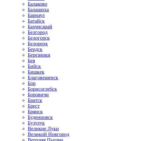
Балаково
Балашиха
Барнаул
Батайск
Бахчисарай
Белгород
Белогорск
Белорецк
Бердск
Березники
Бея
Бийск
Бишкек
Благовещенск
Бор
Борисоглебск
Боровичи
Братск
Брест
Брянск
Буденновск
Бузулук
Великие Луки
Великий Новгород
Верхняя Пышма