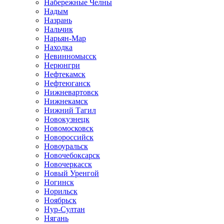
Набережные Челны
Надым
Назрань
Нальчик
Нарьян-Мар
Находка
Невинномысск
Нерюнгри
Нефтекамск
Нефтеюганск
Нижневартовск
Нижнекамск
Нижний Тагил
Новокузнецк
Новомосковск
Новороссийск
Новоуральск
Новочебоксарск
Новочеркасск
Новый Уренгой
Ногинск
Норильск
Ноябрьск
Нур-Султан
Нягань