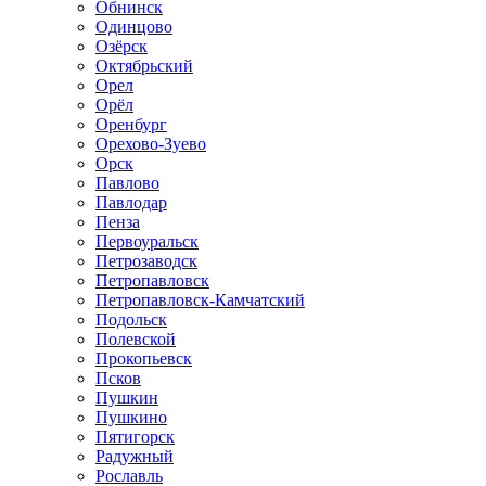
Обнинск
Одинцово
Озёрск
Октябрьский
Орел
Орёл
Оренбург
Орехово-Зуево
Орск
Павлово
Павлодар
Пенза
Первоуральск
Петрозаводск
Петропавловск
Петропавловск-Камчатский
Подольск
Полевской
Прокопьевск
Псков
Пушкин
Пушкино
Пятигорск
Радужный
Рославль