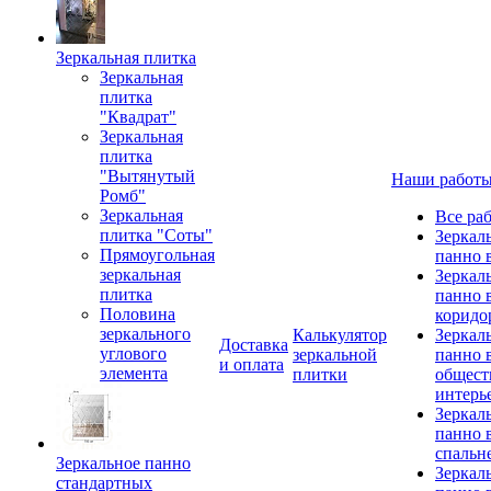
Зеркальная плитка
Зеркальная
плитка
"Квадрат"
Зеркальная
плитка
"Вытянутый
Наши работ
Ромб"
Зеркальная
Все ра
плитка "Соты"
Зеркал
Прямоугольная
панно 
зеркальная
Зеркал
плитка
панно 
Половина
коридо
зеркального
Калькулятор
Зеркал
Доставка
углового
зеркальной
панно 
и оплата
элемента
плитки
общест
интерь
Зеркал
панно 
спальн
Зеркальное панно
Зеркал
стандартных