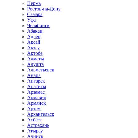
Пермь
Ростов-на-Дону
Самара
Уфа
Челябинск
Абакан
Адлер
Аксай
Актау
Актобе
Алматы
Алушта
Альметьевск
Анапа
Ангарск
Апатиты
Арзамас
Армавир
Армянск
Артем
Архангельск
Асбест
Астрахань
Атырау
Ачинск