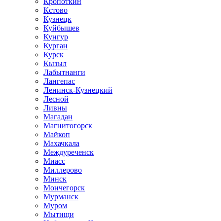
Кропоткин
Кстово
Кузнецк
Куйбышев
Кунгур
Курган
Курск
Кызыл
Лабытнанги
Лангепас
Ленинск-Кузнецкий
Лесной
Ливны
Магадан
Магнитогорск
Майкоп
Махачкала
Междуреченск
Миасс
Миллерово
Минск
Мончегорск
Мурманск
Муром
Мытищи