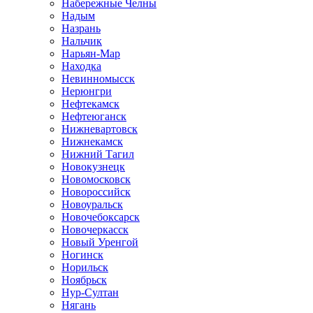
Набережные Челны
Надым
Назрань
Нальчик
Нарьян-Мар
Находка
Невинномысск
Нерюнгри
Нефтекамск
Нефтеюганск
Нижневартовск
Нижнекамск
Нижний Тагил
Новокузнецк
Новомосковск
Новороссийск
Новоуральск
Новочебоксарск
Новочеркасск
Новый Уренгой
Ногинск
Норильск
Ноябрьск
Нур-Султан
Нягань