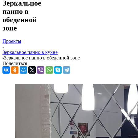
Зеркальное
панно в
обеденной
зоне
Проекты
-
Зеркальное панно в кухне
-
Зеркальное панно в обеденной зоне
Поделиться