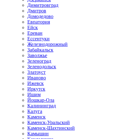
Димитровград
Дмитров
Домодедово
Евпатория
Ейск
Ереван
Ессентуки
Железнодорожный
Забайкальск
Заволжье
Зеленоград
Зеленодольск
Златоуст
Иваново
Ижевск
Иркутск
Ишим
Йошкар-Ола
Калининград
Калуга
Каменск
Каменск-Уральский
Каменск-Шахтинский
Камышин