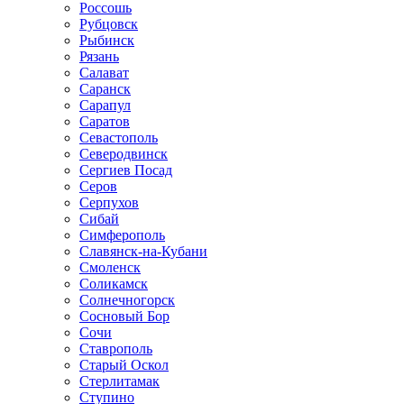
Россошь
Рубцовск
Рыбинск
Рязань
Салават
Саранск
Сарапул
Саратов
Севастополь
Северодвинск
Сергиев Посад
Серов
Серпухов
Сибай
Симферополь
Славянск-на-Кубани
Смоленск
Соликамск
Солнечногорск
Сосновый Бор
Сочи
Ставрополь
Старый Оскол
Стерлитамак
Ступино