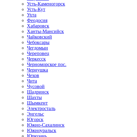
Усть-Каменогорск
Усть-Кут
Ухта
Феодосия
Хабаровск
Ханты-Мансийск
Чайковский
Чебоксары
Чегдомын
Череповец
Черкесск
Черноморское пос.
Чернушка
Чехов
Чита
Чусовой
Шадринск
Шахты
Шымкент
Электросталь
Энгельс
Югорск
Южно-Сахалинск
Южноуральск
Юрюзань