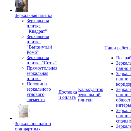
Зеркальная плитка
Зеркальная
плитка
"Квадрат"
Зеркальная
плитка
"Вытянутый
Наши работ
Ромб"
Зеркальная
Все ра
плитка "Соты"
Зеркал
Прямоугольная
панно 
зеркальная
Зеркал
плитка
панно 
Половина
коридо
зеркального
Калькулятор
Зеркал
Доставка
углового
зеркальной
панно 
и оплата
элемента
плитки
общест
интерь
Зеркал
панно 
спальн
Зеркальное панно
Зеркал
стандартных