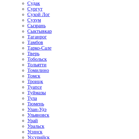
Судак
Сургут
Сухой Лог
Сухум
Сызрань
Сыктывкар
Таганрог
Тамбов
Тарко-Сале
Тверь
Тобольск
Тольятти
Томилино
Томск
Троицк
Туапсе
Туймазы
Тула
Тюмень
Улан-Удэ
Ульяновск
Урай
Уральск
Усинск
Уссурийск