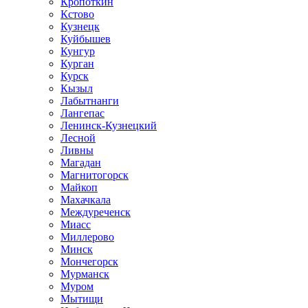
Кропоткин
Кстово
Кузнецк
Куйбышев
Кунгур
Курган
Курск
Кызыл
Лабытнанги
Лангепас
Ленинск-Кузнецкий
Лесной
Ливны
Магадан
Магнитогорск
Майкоп
Махачкала
Междуреченск
Миасс
Миллерово
Минск
Мончегорск
Мурманск
Муром
Мытищи