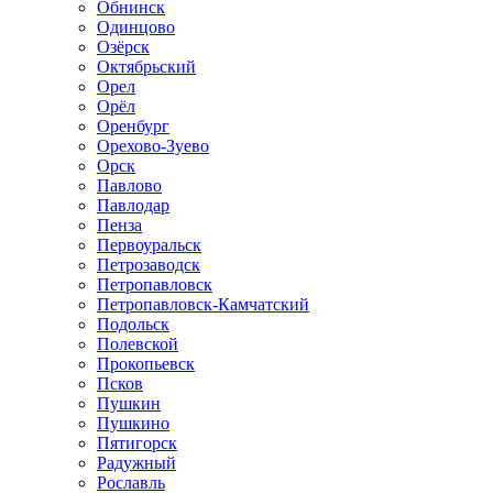
Обнинск
Одинцово
Озёрск
Октябрьский
Орел
Орёл
Оренбург
Орехово-Зуево
Орск
Павлово
Павлодар
Пенза
Первоуральск
Петрозаводск
Петропавловск
Петропавловск-Камчатский
Подольск
Полевской
Прокопьевск
Псков
Пушкин
Пушкино
Пятигорск
Радужный
Рославль