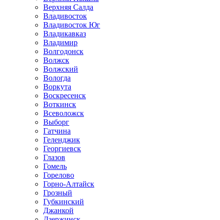
Верхняя Салда
Владивосток
Владивосток Юг
Владикавказ
Владимир
Волгодонск
Волжск
Волжский
Вологда
Воркута
Воскресенск
Воткинск
Всеволожск
Выборг
Гатчина
Геленджик
Георгиевск
Глазов
Гомель
Горелово
Горно-Алтайск
Грозный
Губкинский
Джанкой
Дзержинск