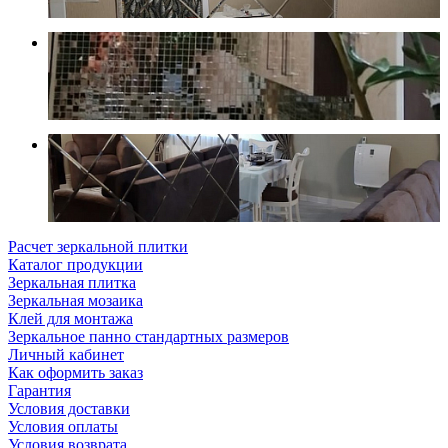
Расчет зеркальной плитки
Каталог продукции
Зеркальная плитка
Зеркальная мозаика
Клей для монтажа
Зеркальное панно стандартных размеров
Личный кабинет
Как оформить заказ
Гарантия
Условия доставки
Условия оплаты
Условия возврата