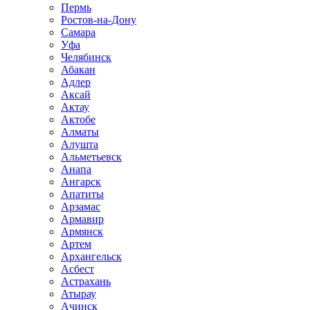
Пермь
Ростов-на-Дону
Самара
Уфа
Челябинск
Абакан
Адлер
Аксай
Актау
Актобе
Алматы
Алушта
Альметьевск
Анапа
Ангарск
Апатиты
Арзамас
Армавир
Армянск
Артем
Архангельск
Асбест
Астрахань
Атырау
Ачинск