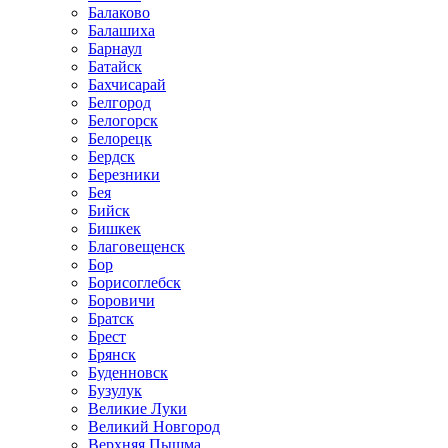
Балаково
Балашиха
Барнаул
Батайск
Бахчисарай
Белгород
Белогорск
Белорецк
Бердск
Березники
Бея
Бийск
Бишкек
Благовещенск
Бор
Борисоглебск
Боровичи
Братск
Брест
Брянск
Буденновск
Бузулук
Великие Луки
Великий Новгород
Верхняя Пышма