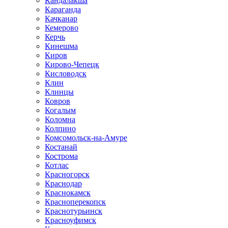
Кандалакша
Караганда
Качканар
Кемерово
Керчь
Кинешма
Киров
Кирово-Чепецк
Кисловодск
Клин
Клинцы
Ковров
Когалым
Коломна
Колпино
Комсомольск-на-Амуре
Костанай
Кострома
Котлас
Красногорск
Краснодар
Краснокамск
Красноперекопск
Краснотурьинск
Красноуфимск